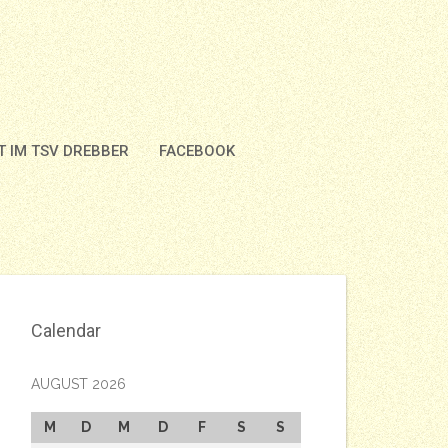
 IM TSV DREBBER
FACEBOOK
Calendar
AUGUST 2026
M
D
M
D
F
S
S