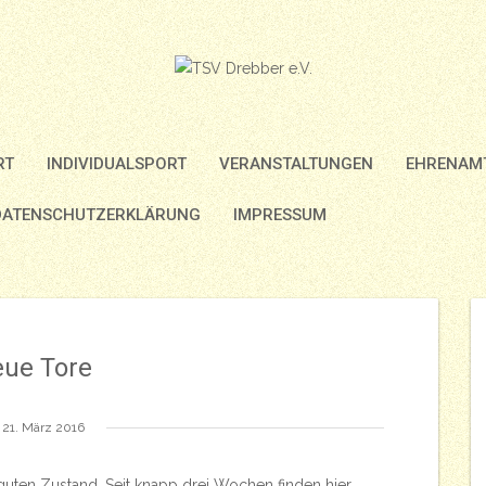
RT
INDIVIDUALSPORT
VERANSTALTUNGEN
EHRENAMT
DATENSCHUTZERKLÄRUNG
IMPRESSUM
ue Tore
21. März 2016
m guten Zustand. Seit knapp drei Wochen finden hier