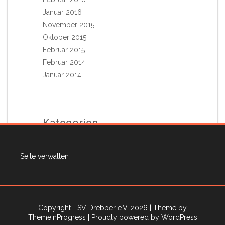
Januar 2016
November 2015
Oktober 2015
Februar 2015
Februar 2014
Januar 2014
Kategorien
Aktuelles aus dem Vorstand
Seite verwalten
Allgemein
Termine
Travel
Copyright TSV Drebber e.V. 2026
| Theme by
ThemeinProgress
| Proudly powered by WordPress