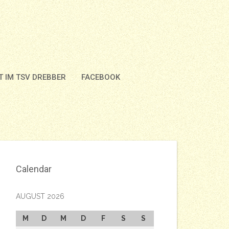
 IM TSV DREBBER
FACEBOOK
Calendar
AUGUST 2026
M
D
M
D
F
S
S