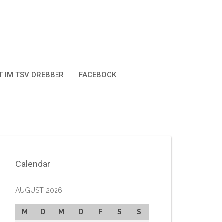
 IM TSV DREBBER
FACEBOOK
Calendar
AUGUST 2026
M
D
M
D
F
S
S