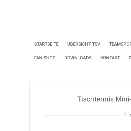
Skip
to
content
STARTSEITE
ÜBERSICHT TSV
TEAMSPO
FAN SHOP
DOWNLOADS
KONTAKT
Tischtennis Mini