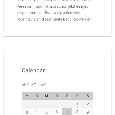
neue Team startet mit viel Energie in das neue
Vereinsjahr und hat sich schon jetzt einiges
vorgenommen. Über Neuigkeiten wird
regelmäßig an dieser Stelle berichtet werden.
Calendar
AUGUST 2026
M
D
M
D
F
S
S
1
2
3
4
5
6
7
8
9