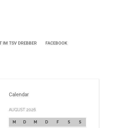
 IM TSV DREBBER
FACEBOOK
Calendar
AUGUST 2026
M
D
M
D
F
S
S