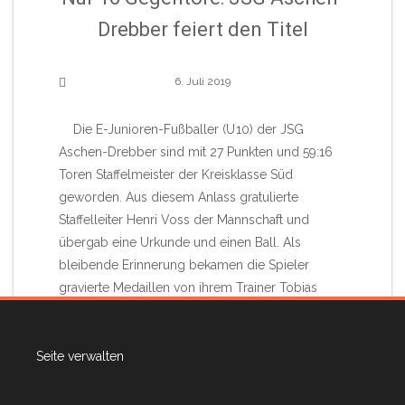
Drebber feiert den Titel
6. Juli 2019
Die E-Junioren-Fußballer (U 10) der JSG
Aschen-Drebber sind mit 27 Punkten und 59:16
Toren Staffelmeister der Kreisklasse Süd
geworden. Aus diesem Anlass gratulierte
Staffelleiter Henri Voss der Mannschaft und
übergab eine Urkunde und einen Ball. Als
bleibende Erinnerung bekamen die Spieler
gravierte Medaillen von ihrem Trainer Tobias
Coenen. Darüber freuten sich (vorne von links):
Seite verwalten
Read More