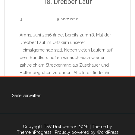
18. Drebber Lauf
9. März 2016
Am 11. Juni 2016 findet bereits zum 18. Mal der
Drebber Lauf im Ortskern unserer
Heimatgemeinde statt. Neben vielen Läufern auf
dem Rundkurs hoffen wir auch euch wieder
zahlreich am Streckenrand als Zuschauer und
Helfer begrüßen zu dürfen. Alle Infos findet ihr
wie gewohnt unter www.drebber-marathon.de.
Seite verwalten
Read More
Copyright TSV Drebber e.V. 2026
| Theme by
ThemeinProgress
| Proudly powered by WordPress