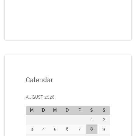
Calendar
AUGUST 2026
M
D
M
D
F
S
S
1
2
3
4
5
6
7
8
9